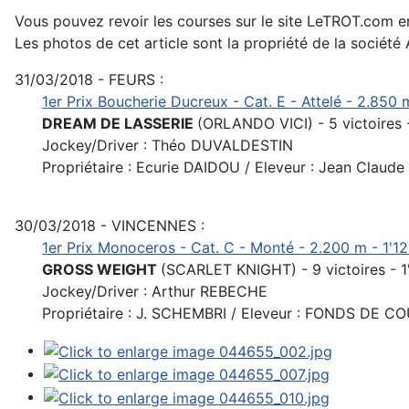
Vous pouvez revoir les courses sur le site LeTROT.com e
Les photos de cet article sont la propriété de la société 
31/03/2018 - FEURS :
1er Prix Boucherie Ducreux - Cat. E - Attelé - 2.850 m
DREAM DE LASSERIE
(ORLANDO VICI) - 5 victoires -
Jockey/Driver : Théo DUVALDESTIN
Propriétaire : Ecurie DAIDOU / Eleveur : Jean Clau
30/03/2018 - VINCENNES :
1er Prix Monoceros - Cat. C - Monté - 2.200 m - 1'12
GROSS WEIGHT
(SCARLET KNIGHT) - 9 victoires - 1'
Jockey/Driver : Arthur REBECHE
Propriétaire : J. SCHEMBRI / Eleveur : FONDS DE C