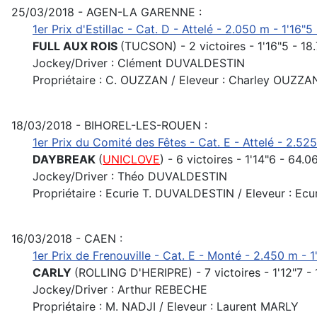
25/03/2018 - AGEN-LA GARENNE :
1er Prix d'Estillac - Cat. D - Attelé - 2.050 m - 1'16"5
FULL AUX ROIS
(TUCSON) - 2 victoires - 1'16"5 - 18
Jockey/Driver : Clément DUVALDESTIN
Propriétaire : C. OUZZAN / Eleveur : Charley OUZZA
18/03/2018 - BIHOREL-LES-ROUEN :
1er Prix du Comité des Fêtes - Cat. E - Attelé - 2.525
DAYBREAK
(
UNICLOVE
) - 6 victoires - 1'14"6 - 64.0
Jockey/Driver : Théo DUVALDESTIN
Propriétaire : Ecurie T. DUVALDESTIN / Eleveur : E
16/03/2018 - CAEN :
1er Prix de Frenouville - Cat. E - Monté - 2.450 m - 1'
CARLY
(ROLLING D'HERIPRE) - 7 victoires - 1'12"7 -
Jockey/Driver : Arthur REBECHE
Propriétaire : M. NADJI / Eleveur : Laurent MARLY