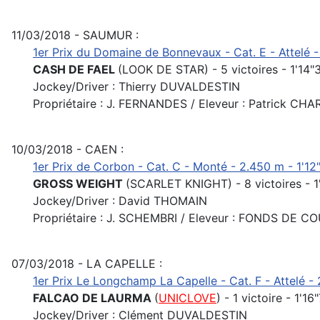
11/03/2018 - SAUMUR :
1er Prix du Domaine de Bonnevaux - Cat. E - Attelé -
CASH DE FAEL
(LOOK DE STAR) - 5 victoires - 1'14"3
Jockey/Driver : Thierry DUVALDESTIN
Propriétaire : J. FERNANDES / Eleveur : Patrick CHA
10/03/2018 - CAEN :
1er Prix de Corbon - Cat. C - Monté - 2.450 m - 1'12"
GROSS WEIGHT
(SCARLET KNIGHT) - 8 victoires - 1'
Jockey/Driver : David THOMAIN
Propriétaire : J. SCHEMBRI / Eleveur : FONDS DE C
07/03/2018 - LA CAPELLE :
1er Prix Le Longchamp La Capelle - Cat. F - Attelé - 
FALCAO DE LAURMA
(
UNICLOVE
) - 1 victoire - 1'1
Jockey/Driver : Clément DUVALDESTIN