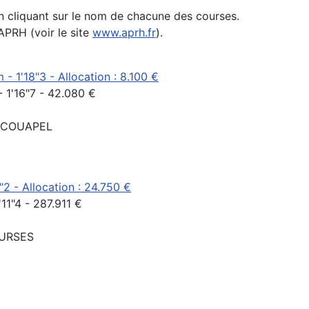
n cliquant sur le nom de chacune des courses.
APRH (voir le site
www.aprh.fr
).
 - 1'18"3 - Allocation : 8.100 €
 1'16"7 - 42.080 €
de COUAPEL
"2 - Allocation : 24.750 €
11"4 - 287.911 €
OURSES