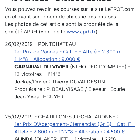
Vous pouvez revoir les courses sur le site LeTROT.com
en cliquant sur le nom de chacune des courses.
Les photos de cet article sont la propriété de la
société APRH (voir le site
www.aprh.fr
).
26/02/2019 - PONTCHATEAU :
1er Prix de Vannes - Cat. E - Attelé - 2.800 m -
1'14"8 - Allocation : 9.000 €
CARNAVAL DU VIVIER
(NI HO PED D'OMBREE) -
13 victoires - 1'14"6
Jockey/Driver : Thierry DUVALDESTIN
Propriétaire : P. BEAUVISAGE / Eleveur : Ecurie
Jean Yves LECUYER
25/02/2019 - CHATILLON-SUR-CHALARONNE :
1er Prix D'Abergement-Clemenciat (Gr B) - Cat. F -
Attelé - 2.600 m - 1'22"8 - Allocation : 4.500 €
GLINDA
(QUAKER JET) - 1 victoire - 1'22"8