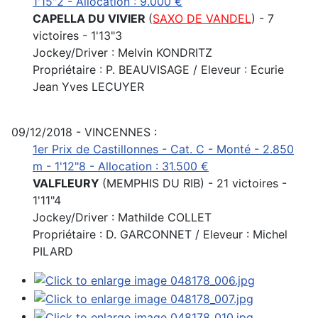
1'15"2 - Allocation : 9.000 €
CAPELLA DU VIVIER
(
SAXO DE VANDEL
) - 7
victoires - 1'13"3
Jockey/Driver : Melvin KONDRITZ
Propriétaire : P. BEAUVISAGE / Eleveur : Ecurie
Jean Yves LECUYER
09/12/2018 - VINCENNES :
1er Prix de Castillonnes - Cat. C - Monté - 2.850
m - 1'12"8 - Allocation : 31.500 €
VALFLEURY
(MEMPHIS DU RIB) - 21 victoires -
1'11"4
Jockey/Driver : Mathilde COLLET
Propriétaire : D. GARCONNET / Eleveur : Michel
PILARD