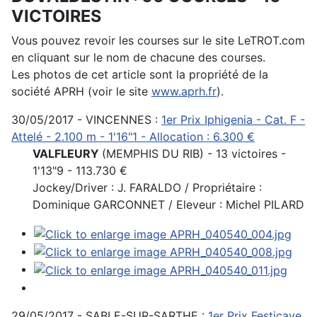
VICTOIRES
Vous pouvez revoir les courses sur le site LeTROT.com
en cliquant sur le nom de chacune des courses.
Les photos de cet article sont la propriété de la
société APRH (voir le site
www.aprh.fr
).
30/05/2017 - VINCENNES :
1er Prix Iphigenia - Cat. F -
Attelé - 2.100 m - 1'16"1 - Allocation : 6.300 €
VALFLEURY
(MEMPHIS DU RIB) - 13 victoires -
1'13"9 - 113.730 €
Jockey/Driver : J. FARALDO / Propriétaire :
Dominique GARCONNET / Eleveur : Michel PILARD
29/05/2017 - SABLE-SUR-SARTHE :
1er Prix Festicave