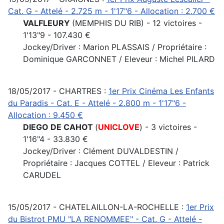
Cat. G - Attelé - 2.725 m - 1'17"6 - Allocation : 2.700 €
VALFLEURY
(MEMPHIS DU RIB) - 12 victoires -
1'13"9 - 107.430 €
Jockey/Driver : Marion PLASSAIS / Propriétaire :
Dominique GARCONNET / Eleveur : Michel PILARD
18/05/2017 - CHARTRES :
1er Prix Cinéma Les Enfants
du Paradis - Cat. E - Attelé - 2.800 m - 1'17"6 -
Allocation : 9.450 €
DIEGO DE CAHOT
(
UNICLOVE
) - 3 victoires -
1'16"4 - 33.830 €
Jockey/Driver : Clément DUVALDESTIN /
Propriétaire : Jacques COTTEL / Eleveur : Patrick
CARUDEL
15/05/2017 - CHATELAILLON-LA-ROCHELLE :
1er Prix
du Bistrot PMU "LA RENOMMEE" - Cat. G - Attelé -