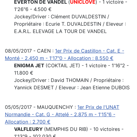
EVERTON DE VANDEL
(
UNICLOVE
) - 1 victoire -
1'26"6 - 4.500 €
Jockey/Driver : Clément DUVALDESTIN /
Propriétaire : Ecurie T. DUVALDESTIN / Eleveur :
E.A.R.L. ELEVAGE LA TOUR DE VANDEL
08/05/2017 - CAEN :
1er Prix de Castillon - Cat. E -
Monté - 2.450 m - 1'17"0 - Allocation : 8.550 €
ENIGMA JET
(COKTAIL JET) - 1 victoire - 1'16"2 -
11.800 €
Jockey/Driver : David THOMAIN / Propriétaire :
Yannick DESMET / Eleveur : Jean Etienne DUBOIS
05/05/2017 - MAUQUENCHY :
1er Prix de l'UNAT
Normandie - Cat. G - Attelé - 2.875 m - 1'15"6 -
Allocation : 2.700 €
VALFLEURY
(MEMPHIS DU RIB) - 10 victoires -
1'13"9 - 102.030 €