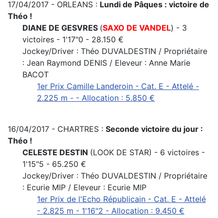
17/04/2017 - ORLEANS :
Lundi de Pâques : victoire de
Théo !
DIANE DE GESVRES
(
SAXO DE VANDEL
) - 3
victoires - 1'17"0 - 28.150 €
Jockey/Driver : Théo DUVALDESTIN / Propriétaire
: Jean Raymond DENIS / Eleveur : Anne Marie
BACOT
1er Prix Camille Landeroin - Cat. E - Attelé -
2.225 m - - Allocation : 5.850 €
16/04/2017 - CHARTRES :
Seconde victoire du jour :
Théo !
CELESTE DESTIN
(LOOK DE STAR) - 6 victoires -
1'15"5 - 65.250 €
Jockey/Driver : Théo DUVALDESTIN / Propriétaire
: Ecurie MIP / Eleveur : Ecurie MIP
1er Prix de l'Echo Républicain - Cat. E - Attelé
- 2.825 m - 1'16"2 - Allocation : 9.450 €