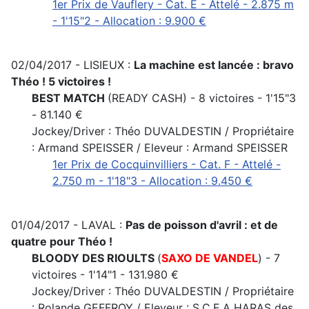
1er Prix de Vauflery - Cat. E - Attelé - 2.875 m
- 1'15"2 - Allocation : 9.900 €
02/04/2017 - LISIEUX :
La machine est lancée : bravo
Théo ! 5 victoires !
BEST MATCH
(READY CASH) - 8 victoires - 1'15"3
- 81.140 €
Jockey/Driver : Théo DUVALDESTIN / Propriétaire
: Armand SPEISSER / Eleveur : Armand SPEISSER
1er Prix de Cocquinvilliers - Cat. F - Attelé -
2.750 m - 1'18"3 - Allocation : 9.450 €
01/04/2017 - LAVAL :
Pas de poisson d'avril : et de
quatre pour Théo !
BLOODY DES RIOULTS
(
SAXO DE VANDEL
) - 7
victoires - 1'14"1 - 131.980 €
Jockey/Driver : Théo DUVALDESTIN / Propriétaire
: Rolande GEFFROY / Eleveur : S.C.E.A HARAS des