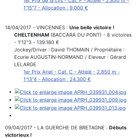
1er Prix de la Lys - Cat. F - Attelé - 2.850 m -
1'15"7 - Allocation : 9.000 €
14/04/2017 - VINCENNES :
Une belle victoire !
CHELTENHAM
(BACCARA DU PONT) - 8 victoires
- 1'12"3 - 139.180 €
Jockey/Driver : David THOMAIN / Propriétaire :
Ecurie AUGUSTIN-NORMAND / Eleveur : Gérard
LELARGE
1er Prix Ariel - Cat. C - Attelé - 2.850 m -
1'13"4 - Allocation : 24.300 €
09/04/2017 - LA GUERCHE DE BRETAGNE :
Débuts
victorieux !